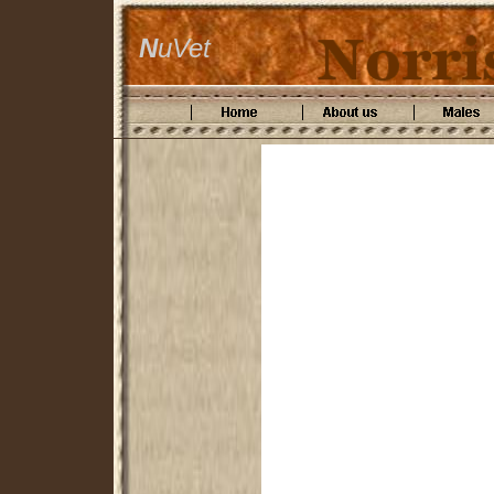
N
uVet